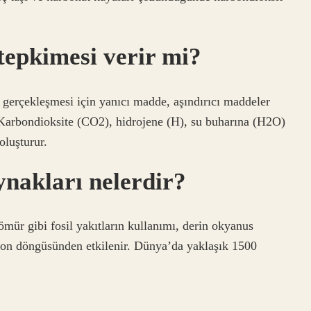
epkimesi verir mi?
 gerçekleşmesi için yanıcı madde, aşındırıcı maddeler
r. Karbondioksite (CO2), hidrojene (H), su buharına (H2O)
oluşturur.
nakları nelerdir?
ömür gibi fosil yakıtların kullanımı, derin okyanus
rbon döngüsünden etkilenir. Dünya’da yaklaşık 1500