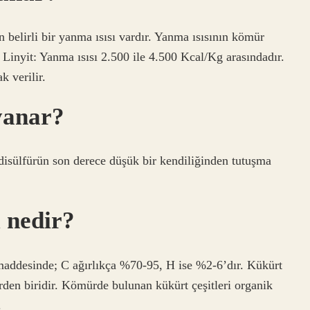
n belirli bir yanma ısısı vardır. Yanma ısısının kömür
z. Linyit: Yanma ısısı 2.500 ile 4.500 Kcal/Kg arasındadır.
 verilir.
yanar?
isülfürün son derece düşük bir kendiliğinden tutuşma
 nedir?
maddesinde; C ağırlıkça %70-95, H ise %2-6’dır. Kükürt
erden biridir. Kömürde bulunan kükürt çeşitleri organik
.