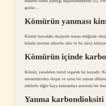
ettikten sonra yandığı düşünülmektedir [5]. Pir
gazlar…
Kömürün yanması kimy
Kömür havadaki oksijenle temas ettiğinde oksij
kömür üzerine adsorbe olur ve bu süreç kimyasa
Kömürün içinde karbo
Kömür, yanabilen tortul organik bir kayadır. K
elementlerden oluşur ve uzun bir zaman dilimin
etkilerle diğer kaya katmanları arasında bir da
Yanma karbondioksiti 