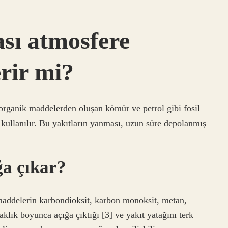
ı atmosfere
rir mi?
 organik maddelerden oluşan kömür ve petrol gibi fosil
n kullanılır. Bu yakıtların yanması, uzun süre depolanmış
a çıkar?
maddelerin karbondioksit, karbon monoksit, metan,
aklık boyunca açığa çıktığı [3] ve yakıt yatağını terk