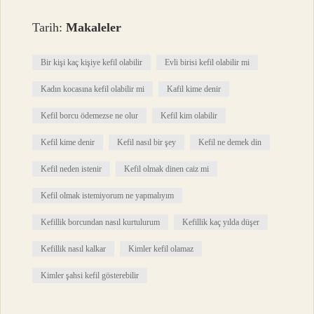
Tarih:
Makaleler
Bir kişi kaç kişiye kefil olabilir
Evli birisi kefil olabilir mi
Kadın kocasına kefil olabilir mi
Kafil kime denir
Kefil borcu ödemezse ne olur
Kefil kim olabilir
Kefil kime denir
Kefil nasıl bir şey
Kefil ne demek din
Kefil neden istenir
Kefil olmak dinen caiz mi
Kefil olmak istemiyorum ne yapmalıyım
Kefillik borcundan nasıl kurtulurum
Kefillik kaç yılda düşer
Kefillik nasıl kalkar
Kimler kefil olamaz
Kimler şahsi kefil gösterebilir