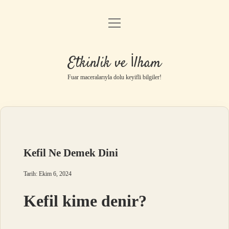
menüyü
Anasayfa
aç
Gizlilik Politikası
Etkinlik ve İlham
Yasal Uyarı
Fuar maceralarıyla dolu keyifli bilgiler!
Hakkımızda
Kefil Ne Demek Dini
Tarih: Ekim 6, 2024
Kefil kime denir?