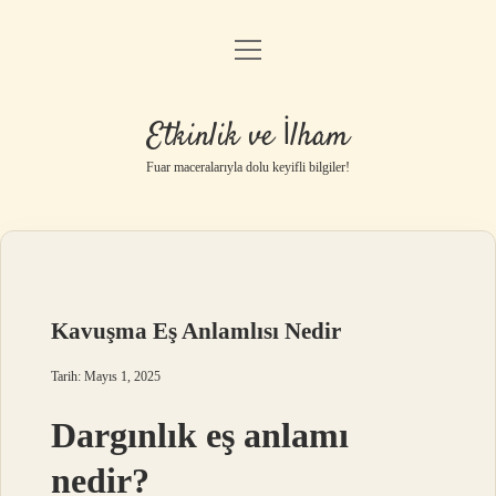
menüyü
Anasayfa
aç
Gizlilik Politikası
Etkinlik ve İlham
Yasal Uyarı
Fuar maceralarıyla dolu keyifli bilgiler!
Hakkımızda
Kavuşma Eş Anlamlısı Nedir
Tarih: Mayıs 1, 2025
Dargınlık eş anlamı
nedir?