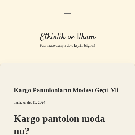
menüyü
Anasayfa
aç
Gizlilik Politikası
Etkinlik ve İlham
Yasal Uyarı
Fuar maceralarıyla dolu keyifli bilgiler!
Hakkımızda
Kargo Pantolonların Modası Geçti Mi
Tarih: Aralık 13, 2024
Kargo pantolon moda
mı?