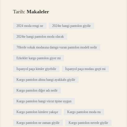
Tarih:
Makaleler
2024 moda rengi ne
2024te hangi pantolon giyilir
2024te hangi pantolon moda olacak
70lerde sokak modasına damga vuran pantolon modeli nedir
Erkekler kargo pantolon giyer mi
İspanyol paça kimler giyebilir
İspanyol paça modası geçti mi
Kargo pantolon altına hangi ayakkabı giyilir
Kargo pantolon diğer adı nedir
Kargo pantolon hangi vücut tipine uygun
Kargo pantolon kimlere yakışır
Kargo pantolon moda mı
Kargo pantolon ne zaman giyilir
Kargo pantolon nerede giyilir