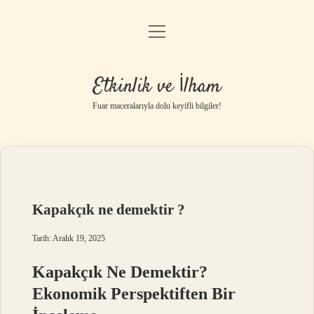
menüyü
Anasayfa
aç
Gizlilik Politikası
Etkinlik ve İlham
Yasal Uyarı
Fuar maceralarıyla dolu keyifli bilgiler!
Hakkımızda
Kapakçık ne demektir ?
Tarih: Aralık 19, 2025
Kapakçık Ne Demektir?
Ekonomik Perspektiften Bir