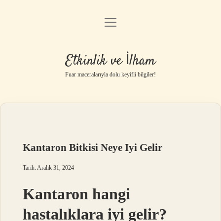
menüyü
Anasayfa
aç
Gizlilik Politikası
Etkinlik ve İlham
Yasal Uyarı
Fuar maceralarıyla dolu keyifli bilgiler!
Hakkımızda
Kantaron Bitkisi Neye Iyi Gelir
Tarih: Aralık 31, 2024
Kantaron hangi
hastalıklara iyi gelir?