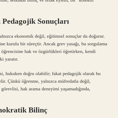
le, sendikal bilinç ve ortak eylem, bir “kolektif
 Pedagojik Sonuçları
yalnızca ekonomik değil, eğitimsel sonuçlar da doğurur.
ne kurulu bir süreçtir. Ancak grev yasağı, bu sorgulama
, öğrencisine hak ve özgürlükleri öğretirken, kendi
i yaratır.
si, hukuken doğru olabilir; fakat pedagojik olarak bu
elir. Çünkü öğrenme, yalnızca müfredatla değil,
 görevlisi, hak arama deneyimi yaşamadığında,
okratik Bilinç