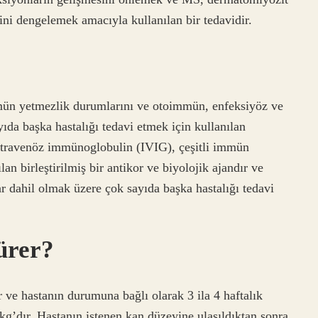
emini dengelemek amacıyla kullanılan bir tedavidir.
mün yetmezlik durumlarını ve otoimmün, enfeksiyöz ve
ıda başka hastalığı tedavi etmek için kullanılan
. İntravenöz immünoglobulin (IVIG), çeşitli immün
an birleştirilmiş bir antikor ve biyolojik ajandır ve
r dahil olmak üzere çok sayıda başka hastalığı tedavi
ürer?
ve hastanın durumuna bağlı olarak 3 ila 4 haftalık
g/kg’dır. Hastanın istenen kan düzeyine ulaşıldıktan sonra