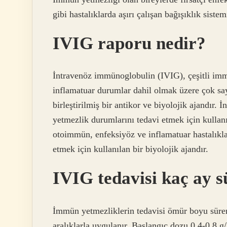
gibi hastalıklarda aşırı çalışan bağışıklık sist
IVIG raporu nedir?
İntravenöz immünoglobulin (IVIG), çeşitli im
inflamatuar durumlar dahil olmak üzere çok say
birleştirilmiş bir antikor ve biyolojik ajandır
yetmezlik durumlarını tedavi etmek için kullanıl
otoimmün, enfeksiyöz ve inflamatuar hastalıkla
etmek için kullanılan bir biyolojik ajandır.
IVIG tedavisi kaç ay s
İmmün yetmezliklerin tedavisi ömür boyu sürer 
aralıklarla uygulanır. Başlangıç ​​dozu 0,4-0,8 