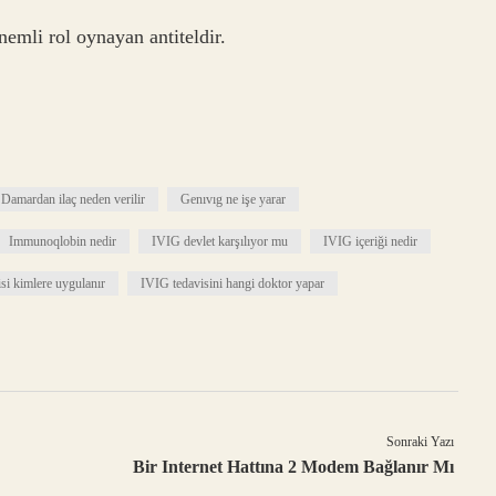
mli rol oynayan antiteldir.
Damardan ilaç neden verilir
Genıvıg ne işe yarar
Immunoqlobin nedir
IVIG devlet karşılıyor mu
IVIG içeriği nedir
si kimlere uygulanır
IVIG tedavisini hangi doktor yapar
Sonraki Yazı
Bir Internet Hattına 2 Modem Bağlanır Mı