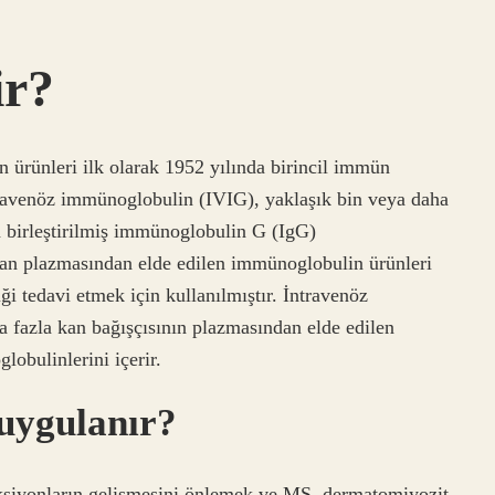
ir?
 ürünleri ilk olarak 1952 yılında birincil immün
ntravenöz immünoglobulin (IVIG), yaklaşık bin veya daha
n birleştirilmiş immünoglobulin G (IgG)
san plazmasından elde edilen immünoglobulin ürünleri
ği tedavi etmek için kullanılmıştır. İntravenöz
 fazla kan bağışçısının plazmasından elde edilen
obulinlerini içerir.
 uygulanır?
eksiyonların gelişmesini önlemek ve MS, dermatomiyozit