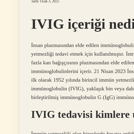
Tarih: Ocak 3, 2025
IVIG içeriği ned
İnsan plazmasından elde edilen immünoglobulin
yetmezliği tedavi etmek için kullanılmıştır. İ
fazla kan bağışçısının plazmasından elde edile
immünoglobulinlerini içerir. 21 Nisan 2023 İn
ilk olarak 1952 yılında birincil immün yetmezli
immünoglobulin (IVIG), yaklaşık bin veya daha
birleştirilmiş immünoglobulin G (IgG) immünogl
IVIG tedavisi kimlere
İmmün yetmezliği olan bireylerde fırsatçı enf