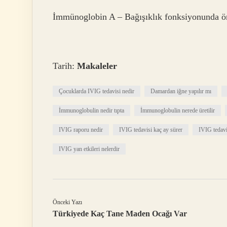
İmmünoglobin A – Bağışıklık fonksiyonunda öne
Tarih:
Makaleler
Çocuklarda IVIG tedavisi nedir
Damardan iğne yapılır mı
İmmunoglobulin nedir tıpta
İmmunoglobulin nerede üretilir
IVIG raporu nedir
IVIG tedavisi kaç ay sürer
IVIG tedavi
IVIG yan etkileri nelerdir
Önceki Yazı
Türkiyede Kaç Tane Maden Ocağı Var