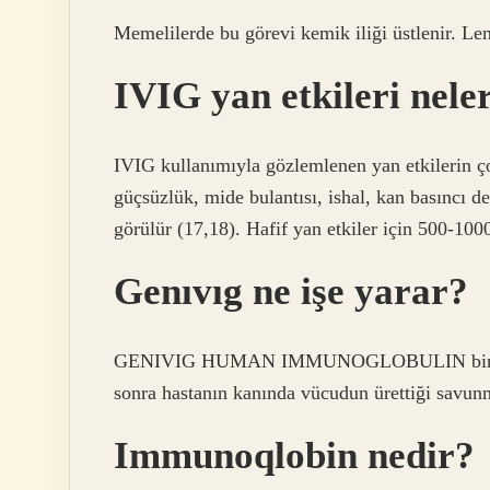
Memelilerde bu görevi kemik iliği üstlenir. Len
IVIG yan etkileri nele
IVIG kullanımıyla gözlemlenen yan etkilerin çoğ
güçsüzlük, mide bulantısı, ishal, kan basıncı de
görülür (17,18). Hafif yan etkiler için 500-10
Genıvıg ne işe yarar?
GENIVIG HUMAN IMMUNOGLOBULIN bir savun
sonra hastanın kanında vücudun ürettiği savunma
Immunoqlobin nedir?