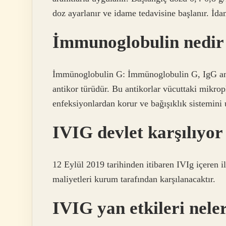
doz ayarlanır ve idame tedavisine başlanır. İda
İmmunoglobulin nedir 
İmmünoglobulin G: İmmünoglobulin G, IgG anti
antikor türüdür. Bu antikorlar vücuttaki mikropl
enfeksiyonlardan korur ve bağışıklık sistemini 
IVIG devlet karşılıyo
12 Eylül 2019 tarihinden itibaren IVIg içeren il
maliyetleri kurum tarafından karşılanacaktır.
IVIG yan etkileri nele