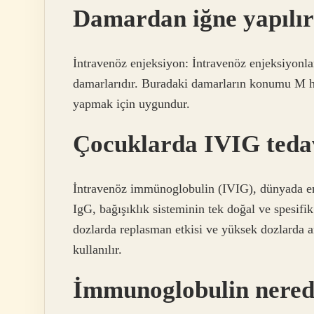
Damardan iğne yapılır
İntravenöz enjeksiyon: İntravenöz enjeksiyonlar
damarlarıdır. Buradaki damarların konumu M ha
yapmak için uygundur.
Çocuklarda IVIG tedav
İntravenöz immünoglobulin (IVIG), dünyada en
IgG, bağışıklık sisteminin tek doğal ve spesi
dozlarda replasman etkisi ve yüksek dozlarda 
kullanılır.
İmmunoglobulin nerede