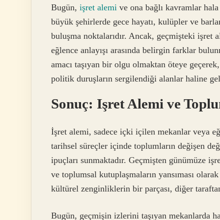
Bugün,
işret alemi
ve ona bağlı kavramlar hala c
büyük şehirlerde gece hayatı, kulüpler ve barl
buluşma noktalarıdır. Ancak, geçmişteki işret a
eğlence anlayışı arasında belirgin farklar bulu
amacı taşıyan bir olgu olmaktan öteye geçerek, 
politik duruşların sergilendiği alanlar haline 
Sonuç: Işret Alemi ve Topl
İşret alemi, sadece içki içilen mekanlar veya e
tarihsel süreçler içinde toplumların değişen de
ipuçları sunmaktadır. Geçmişten günümüze işret
ve toplumsal kutuplaşmaların yansıması olarak va
kültürel zenginliklerin bir parçası, diğer taraft
Bugün, geçmişin izlerini taşıyan mekanlarda hal