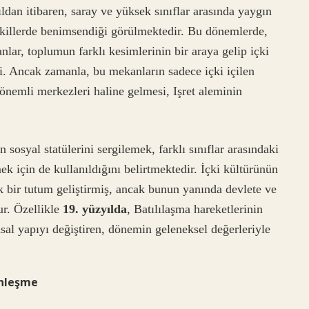
dan itibaren, saray ve yüksek sınıflar arasında yaygın
ekillerde benimsendiği görülmektedir. Bu dönemlerde,
lar, toplumun farklı kesimlerinin bir araya gelip içki
erdi. Ancak zamanla, bu mekanların sadece içki içilen
önemli merkezleri haline gelmesi, Işret aleminin
 sosyal statülerini sergilemek, farklı sınıflar arasındaki
mek için de kullanıldığını belirtmektedir. İçki kültürünün
k bir tutum geliştirmiş, ancak bunun yanında devlete ve
ur. Özellikle
19. yüzyılda
, Batılılaşma hareketlerinin
msal yapıyı değiştiren, dönemin geleneksel değerleriyle
rnleşme