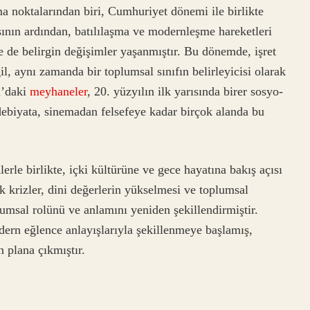
ma noktalarından biri, Cumhuriyet dönemi ile birlikte
ının ardından, batılılaşma ve modernleşme hareketleri
e de belirgin değişimler yaşanmıştır. Bu dönemde, işret
l, aynı zamanda bir toplumsal sınıfın belirleyicisi olarak
l’daki
meyhaneler
, 20. yüzyılın ilk yarısında birer sosyo-
edebiyata, sinemadan felsefeye kadar birçok alanda bu
m
lerle birlikte, içki kültürüne ve gece hayatına bakış açısı
 krizler, dini değerlerin yükselmesi ve toplumsal
plumsal rolünü ve anlamını yeniden şekillendirmiştir.
dern eğlence anlayışlarıyla şekillenmeye başlamış,
n plana çıkmıştır.