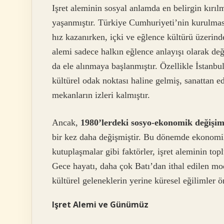
Işret aleminin sosyal anlamda en belirgin kırıl
yaşanmıştır. Türkiye Cumhuriyeti’nin kurulmas
hız kazanırken, içki ve eğlence kültürü üzerind
alemi sadece halkın eğlence anlayışı olarak deği
da ele alınmaya başlanmıştır. Özellikle İstanbu
kültürel odak noktası haline gelmiş, sanattan 
mekanların izleri kalmıştır.
Ancak,
1980’lerdeki sosyo-ekonomik değişi
bir kez daha değişmiştir. Bu dönemde ekonomik
kutuplaşmalar gibi faktörler, işret aleminin to
Gece hayatı, daha çok Batı’dan ithal edilen mo
kültürel geleneklerin yerine küresel eğilimler ö
Işret Alemi ve Günümüz