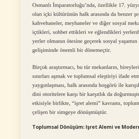
Osmanlı İmparatorluğu’nda, özellikle 17. yüzyıl
olan içki kültürünün halk arasında da benzer ş
kahvehaneler, meyhaneler ve diğer sosyal mekan
içtikleri, sohbet ettikleri ve eğlendikleri yerl
yerler olmanın ötesine geçerek sosyal yaşamın 
gelişiminde önemli bir dönemeçtir.
Birçok araştırmacı, bu tür mekanların, bireylerin
sınırları aşmak ve toplumsal eleştiriyi ifade et
yaygınlaşması, halk arasında hoşgörü ile karışı
dini otoritelere karşı bir karşıtlık da doğurmuşt
etkisiyle birlikte, “işret alemi” kavramı, toplu
çelişen bir simgeye dönüşmüştür.
Toplumsal Dönüşüm: Işret Alemi ve Mode