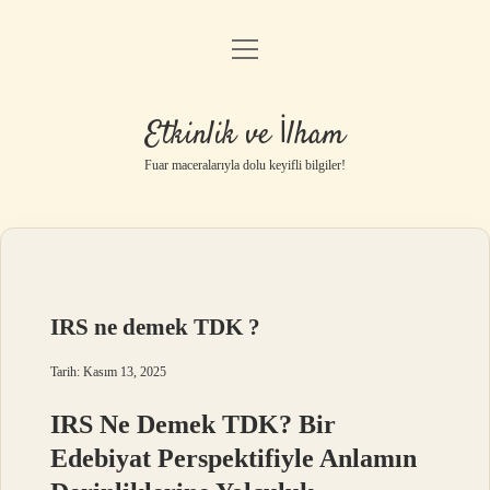
menüyü
Anasayfa
aç
Gizlilik Politikası
Etkinlik ve İlham
Yasal Uyarı
Fuar maceralarıyla dolu keyifli bilgiler!
Hakkımızda
IRS ne demek TDK ?
Tarih: Kasım 13, 2025
IRS Ne Demek TDK? Bir
Edebiyat Perspektifiyle Anlamın