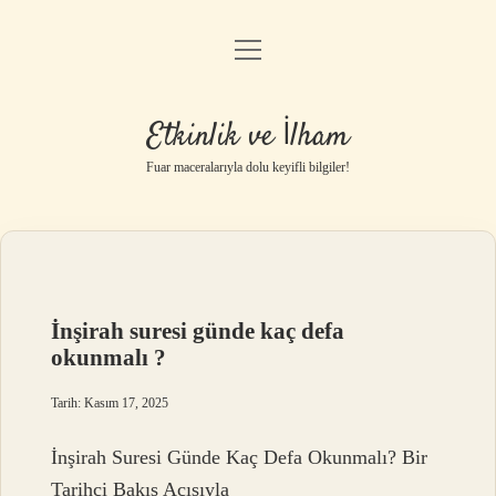
menüyü
Anasayfa
aç
Gizlilik Politikası
Etkinlik ve İlham
Yasal Uyarı
Fuar maceralarıyla dolu keyifli bilgiler!
Hakkımızda
İnşirah suresi günde kaç defa
okunmalı ?
Tarih: Kasım 17, 2025
İnşirah Suresi Günde Kaç Defa Okunmalı? Bir
Tarihçi Bakış Açısıyla