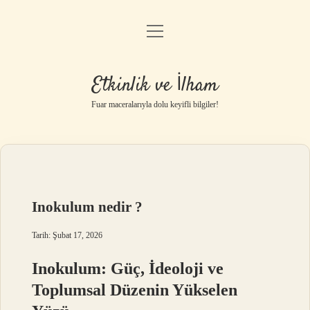
menüyü
Anasayfa
aç
Gizlilik Politikası
Etkinlik ve İlham
Yasal Uyarı
Fuar maceralarıyla dolu keyifli bilgiler!
Hakkımızda
Inokulum nedir ?
Tarih: Şubat 17, 2026
Inokulum: Güç, İdeoloji ve
Toplumsal Düzenin Yükselen