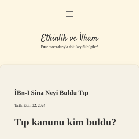
menüyü
Anasayfa
aç
Gizlilik Politikası
Etkinlik ve İlham
Yasal Uyarı
Fuar maceralarıyla dolu keyifli bilgiler!
Hakkımızda
İBn-I Sina Neyi Buldu Tıp
Tarih: Ekim 22, 2024
Tıp kanunu kim buldu?