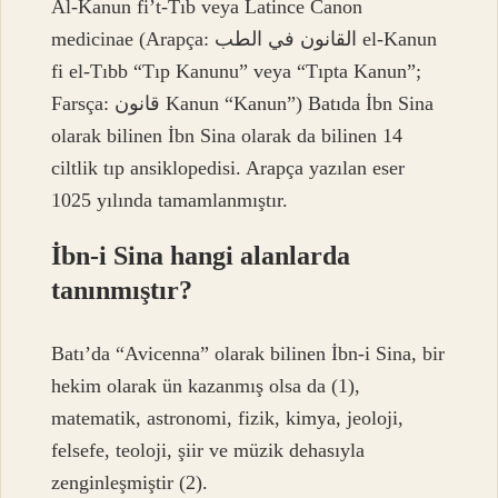
Al-Kanun fi’t-Tıb veya Latince Canon
medicinae (Arapça: القانون في الطب el-Kanun
fi el-Tıbb “Tıp Kanunu” veya “Tıpta Kanun”;
Farsça: قانون Kanun “Kanun”) Batıda İbn Sina
olarak bilinen İbn Sina olarak da bilinen 14
ciltlik tıp ansiklopedisi. Arapça yazılan eser
1025 yılında tamamlanmıştır.
İbn-i Sina hangi alanlarda
tanınmıştır?
Batı’da “Avicenna” olarak bilinen İbn-i Sina, bir
hekim olarak ün kazanmış olsa da (1),
matematik, astronomi, fizik, kimya, jeoloji,
felsefe, teoloji, şiir ve müzik dehasıyla
zenginleşmiştir (2).