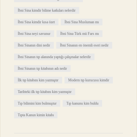
İbni Sina kimdir bilime katkıları nelerdir
İbni Sina kimdir kısa özet
İbni Sina Musluman mı
İbni Sina neyi savunur
İbni Sina Türk mü Fars mı
İbni Sinanın dini nedir
İbni Sinanın en önemli eseri nedir
İbni Sinanın tıp alanında yaptığı çalışmalar nelerdir
İbni Sinanın tıp kitabının adı nedir
İlk tıp kitabını kim yazmıştır
Modern tıp kurucusu kimdir
Tarihteki ilk tıp kitabını kim yazmıştır
Tıp bilimini kim bulmuştur
Tıp kanunu kim buldu
Tıpta Kanun kimin kitabı