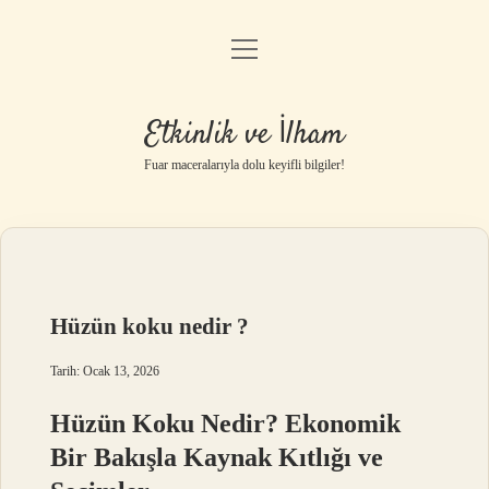
menüyü
Anasayfa
aç
Gizlilik Politikası
Etkinlik ve İlham
Yasal Uyarı
Fuar maceralarıyla dolu keyifli bilgiler!
Hakkımızda
Hüzün koku nedir ?
Tarih: Ocak 13, 2026
Hüzün Koku Nedir? Ekonomik
Bir Bakışla Kaynak Kıtlığı ve