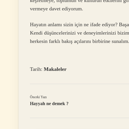
keşfetmeye, toplumun ve kültürün etkilerini g
vermeye davet ediyorum.
Hayatın anlamı sizin için ne ifade ediyor? Baş
Kendi düşüncelerinizi ve deneyimlerinizi biziml
herkesin farklı bakış açılarını birbirine sunalım
Tarih:
Makaleler
Önceki Yazı
Hayyah ne demek ?