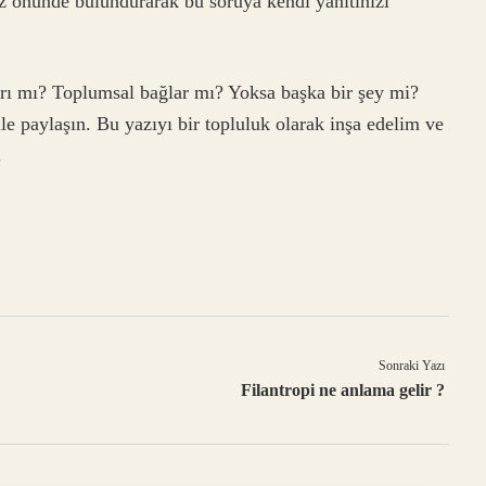
öz önünde bulundurarak bu soruya kendi yanıtınızı
arı mı? Toplumsal bağlar mı? Yoksa başka bir şey mi?
e paylaşın. Bu yazıyı bir topluluk olarak inşa edelim ve
.
Sonraki Yazı
Filantropi ne anlama gelir ?