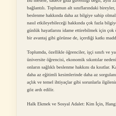
Bu mesele, sadece gıda güvenliği değil, aynı z
bağlantılı. Toplumun alt sınıflarındaki bireyler,
beslenme hakkında daha az bilgiye sahip olmala
nasıl etkileyebileceği hakkında çok fazla bilgiy
günlük hayatlarını idame ettirebilmek için ç
bir avantaj gibi görünse de, içerdiği katkı madd
Toplumda, özellikle öğrenciler, işçi sınıfı ve y
üniversite öğrencisi, ekonomik sıkıntılar ned
onların sağlıklı beslenme hakkını da kısıtlar. 
daha az eğitimli kesimlerinde daha az sorgulanır
açlık ve temel ihtiyaçlar gibi sorunlarla ilgilen
göz ardı edilir.
Halk Ekmek ve Sosyal Adalet: Kim İçin, Han