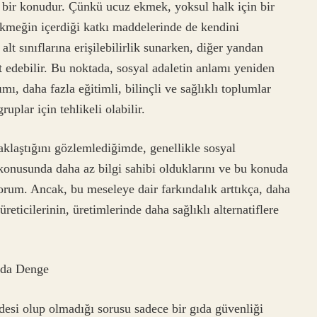
 bir konudur. Çünkü ucuz ekmek, yoksul halk için bir
ekmeğin içerdiği katkı maddelerinde de kendini
t sınıflarına erişilebilirlik sunarken, diğer yandan
it edebilir. Bu noktada, sosyal adaletin anlamı yeniden
ı, daha fazla eğitimli, bilinçli ve sağlıklı toplumlar
ruplar için tehlikeli olabilir.
aklaştığını gözlemlediğimde, genellikle sosyal
konusunda daha az bilgi sahibi olduklarını ve bu konuda
orum. Ancak, bu meseleye dair farkındalık arttıkça, daha
ticilerinin, üretimlerinde daha sağlıklı alternatiflere
nda Denge
esi olup olmadığı sorusu sadece bir gıda güvenliği