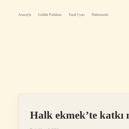
Anasayfa
Gizlilik Politikası
Yasal Uyarı
Hakkımızda
Halk ekmek’te katkı 