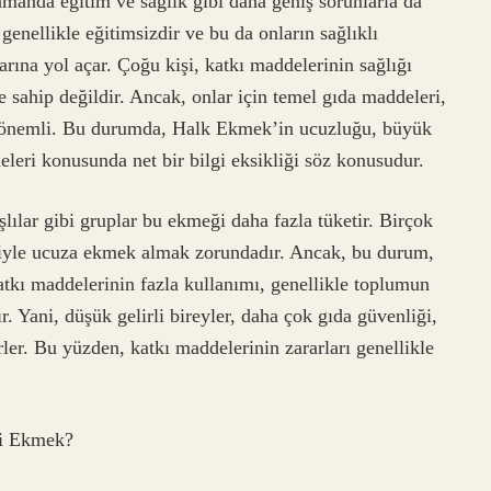
amanda eğitim ve sağlık gibi daha geniş sorunlarla da
 genellikle eğitimsizdir ve bu da onların sağlıklı
rına yol açar. Çoğu kişi, katkı maddelerinin sağlığı
e sahip değildir. Ancak, onlar için temel gıda maddeleri,
ok önemli. Bu durumda, Halk Ekmek’in ucuzluğu, büyük
eleri konusunda net bir bilgi eksikliği söz konusudur.
aşlılar gibi gruplar bu ekmeği daha fazla tüketir. Birçok
eniyle ucuza ekmek almak zorundadır. Ancak, bu durum,
Katkı maddelerinin fazla kullanımı, genellikle toplumun
. Yani, düşük gelirli bireyler, daha çok gıda güvenliği,
irler. Bu yüzden, katkı maddelerinin zararları genellikle
gi Ekmek?