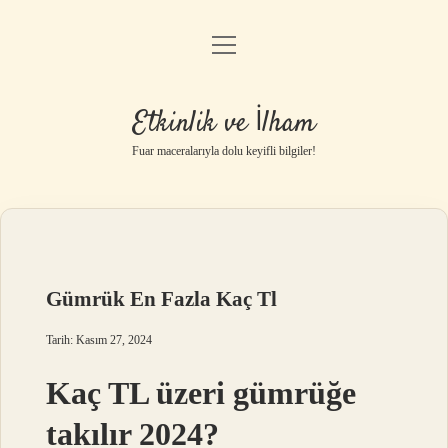
menüyü
Anasayfa
aç
Gizlilik Politikası
Etkinlik ve İlham
Yasal Uyarı
Fuar maceralarıyla dolu keyifli bilgiler!
Hakkımızda
Gümrük En Fazla Kaç Tl
Tarih: Kasım 27, 2024
Kaç TL üzeri gümrüğe
takılır 2024?