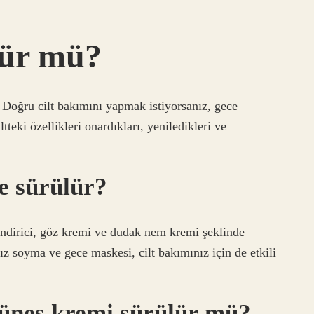
lür mü?
. Doğru cilt bakımını yapmak istiyorsanız, gece
teki özellikleri onardıkları, yeniledikleri ve
e sürülür?
endirici, göz kremi ve dudak nem kremi şeklinde
ız soyma ve gece maskesi, cilt bakımınız için de etkili
üneş kremi sürülür mü?