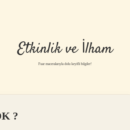
Etkinlik ve İlham
Fuar maceralarıyla dolu keyifli bilgiler!
DK ?