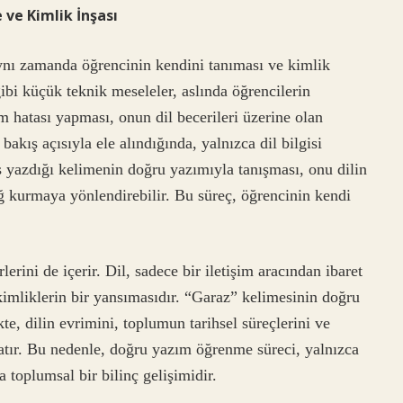
ve Kimlik İnşası
 aynı zamanda öğrencinin kendini tanıması ve kimlik
gibi küçük teknik meseleler, aslında öğrencilerin
ım hatası yapması, onun dil becerileri üzerine olan
bakış açısıyla ele alındığında, yalnızca dil bilgisi
ş yazdığı kelimenin doğru yazımıyla tanışması, onu dilin
ağ kurmaya yönlendirebilir. Bu süreç, öğrencinin kendi
erini de içerir. Dil, sadece bir iletişim aracından ibaret
kimliklerin bir yansımasıdır. “Garaz” kelimesinin doğru
kte, dilin evrimini, toplumun tarihsel süreçlerini ve
ratır. Bu nedenle, doğru yazım öğrenme süreci, yalnızca
 toplumsal bir bilinç gelişimidir.