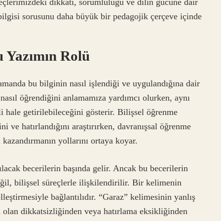
çlerimizdeki dikkati, sorumluluğu ve dilin gücüne dair
 bilgisi sorusunu daha büyük bir pedagojik çerçeve içinde
u Yazımın Rolü
manda bu bilginin nasıl işlendiği ve uygulandığına dair
ın nasıl öğrendiğini anlamamıza yardımcı olurken, aynı
 hale getirilebileceğini gösterir. Bilişsel öğrenme
ğini ve hatırlandığını araştırırken, davranışsal öğrenme
ri kazandırmanın yollarını ortaya koyar.
rılacak becerilerin başında gelir. Ancak bu becerilerin
il, bilişsel süreçlerle ilişkilendirilir. Bir kelimenin
lleştirmesiyle bağlantılıdır. “Garaz” kelimesinin yanlış
 olan dikkatsizliğinden veya hatırlama eksikliğinden