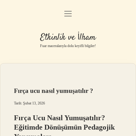
menüyü
Anasayfa
aç
Gizlilik Politikası
Etkinlik ve İlham
Yasal Uyarı
Fuar maceralarıyla dolu keyifli bilgiler!
Hakkımızda
Fırça ucu nasıl yumuşatılır ?
Tarih: Şubat 13, 2026
Fırça Ucu Nasıl Yumuşatılır?
Eğitimde Dönüşümün Pedagojik