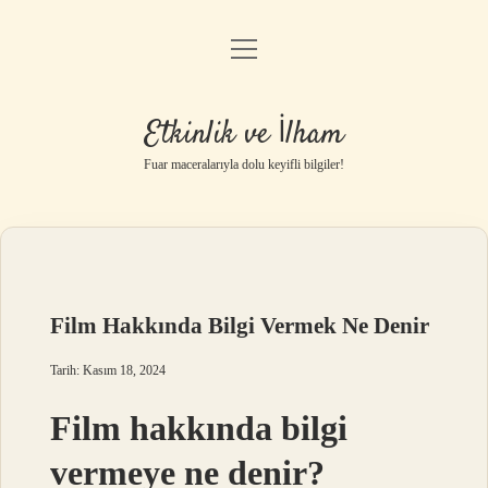
menüyü
Anasayfa
aç
Gizlilik Politikası
Etkinlik ve İlham
Yasal Uyarı
Fuar maceralarıyla dolu keyifli bilgiler!
Hakkımızda
Film Hakkında Bilgi Vermek Ne Denir
Tarih: Kasım 18, 2024
Film hakkında bilgi
vermeye ne denir?