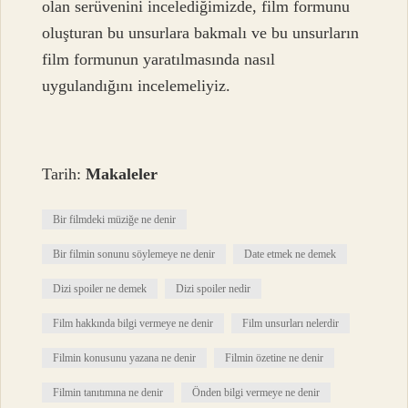
olan serüvenini incelediğimizde, film formunu
oluşturan bu unsurlara bakmalı ve bu unsurların
film formunun yaratılmasında nasıl
uygulandığını incelemeliyiz.
Tarih:
Makaleler
Bir filmdeki müziğe ne denir
Bir filmin sonunu söylemeye ne denir
Date etmek ne demek
Dizi spoiler ne demek
Dizi spoiler nedir
Film hakkında bilgi vermeye ne denir
Film unsurları nelerdir
Filmin konusunu yazana ne denir
Filmin özetine ne denir
Filmin tanıtımına ne denir
Önden bilgi vermeye ne denir