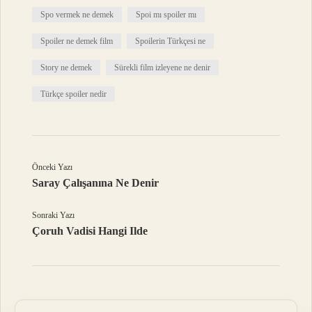
Spo vermek ne demek
Spoi mı spoiler mı
Spoiler ne demek film
Spoilerin Türkçesi ne
Story ne demek
Sürekli film izleyene ne denir
Türkçe spoiler nedir
Önceki Yazı
Saray Çalışanına Ne Denir
Sonraki Yazı
Çoruh Vadisi Hangi Ilde