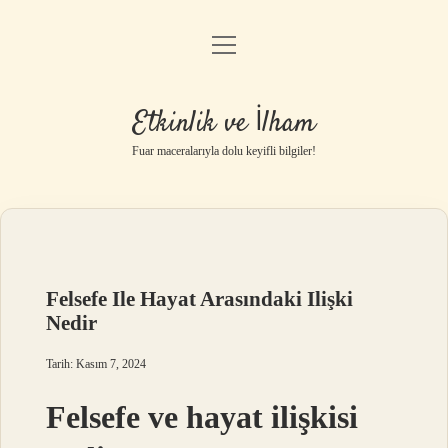
menüyü
Anasayfa
aç
Gizlilik Politikası
Etkinlik ve İlham
Yasal Uyarı
Fuar maceralarıyla dolu keyifli bilgiler!
Hakkımızda
Felsefe Ile Hayat Arasındaki Ilişki
Nedir
Tarih: Kasım 7, 2024
Felsefe ve hayat ilişkisi