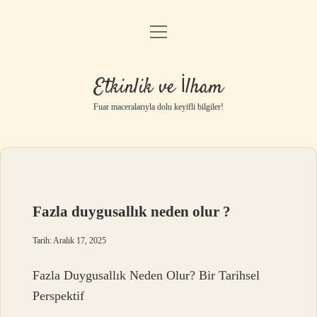
menüyü
Anasayfa
aç
Gizlilik Politikası
Etkinlik ve İlham
Yasal Uyarı
Fuar maceralarıyla dolu keyifli bilgiler!
Hakkımızda
Fazla duygusallık neden olur ?
Tarih: Aralık 17, 2025
Fazla Duygusallık Neden Olur? Bir Tarihsel
Perspektif