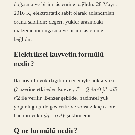
doğasına ve birim sistemine bağlıdır. 28 Mayıs
2016 K, elektrostatik sabit olarak adlandırılan
orantı sabitidir; değeri, yükler arasındaki
malzemenin doğasına ve birim sistemine
bağlıdır.
Elektriksel kuvvetin formülü
nedir?
İki boyutlu yük dağılımı nedeniyle nokta yükü
𝑄 üzerine etki eden kuvvet, 𝐹⃗ = 𝑄 4𝜋𝜖0 ∫𝑟̂′ 𝜎𝑑𝑆
𝑟′2 ile verilir. Benzer şekilde, hacimsel yük
yoğunluğu 𝜌 ile gösterilir ve sonsuz küçük bir
hacmin yükü 𝑑𝑞 = 𝜌 𝑑𝑉 şeklindedir.
Q ne formülü nedir?