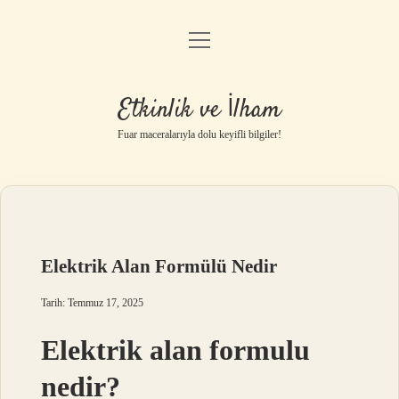
menüyü
Anasayfa
aç
Gizlilik Politikası
Etkinlik ve İlham
Yasal Uyarı
Fuar maceralarıyla dolu keyifli bilgiler!
Hakkımızda
Elektrik Alan Formülü Nedir
Tarih: Temmuz 17, 2025
Elektrik alan formulu
nedir?