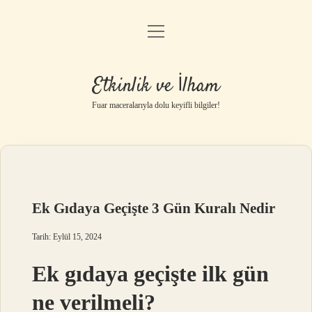
menüyü
Anasayfa
aç
Gizlilik Politikası
Etkinlik ve İlham
Yasal Uyarı
Fuar maceralarıyla dolu keyifli bilgiler!
Hakkımızda
Ek Gıdaya Geçişte 3 Gün Kuralı Nedir
Tarih: Eylül 15, 2024
Ek gıdaya geçişte ilk gün
ne verilmeli?