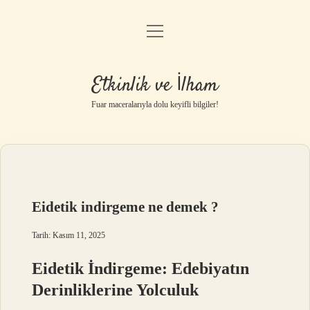
menüyü
Anasayfa
aç
Gizlilik Politikası
Etkinlik ve İlham
Yasal Uyarı
Fuar maceralarıyla dolu keyifli bilgiler!
Hakkımızda
Eidetik indirgeme ne demek ?
Tarih: Kasım 11, 2025
Eidetik İndirgeme: Edebiyatın
Derinliklerine Yolculuk