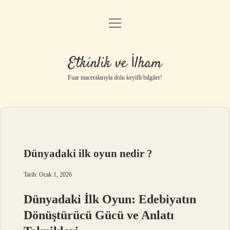
menüyü
Anasayfa
aç
Gizlilik Politikası
Etkinlik ve İlham
Yasal Uyarı
Fuar maceralarıyla dolu keyifli bilgiler!
Hakkımızda
Dünyadaki ilk oyun nedir ?
Tarih: Ocak 1, 2026
Dünyadaki İlk Oyun: Edebiyatın
Dönüştürücü Gücü ve Anlatı