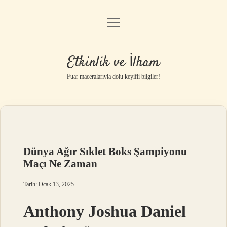
menüyü
Anasayfa
aç
Gizlilik Politikası
Etkinlik ve İlham
Yasal Uyarı
Fuar maceralarıyla dolu keyifli bilgiler!
Hakkımızda
Dünya Ağır Sıklet Boks Şampiyonu
Maçı Ne Zaman
Tarih: Ocak 13, 2025
Anthony Joshua Daniel