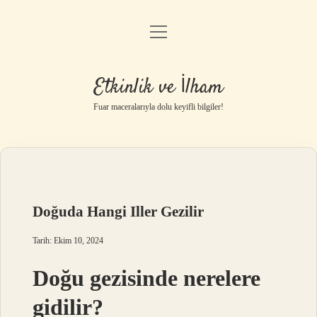
menüyü
Anasayfa
aç
Gizlilik Politikası
Etkinlik ve İlham
Yasal Uyarı
Fuar maceralarıyla dolu keyifli bilgiler!
Hakkımızda
Doğuda Hangi Iller Gezilir
Tarih: Ekim 10, 2024
Doğu gezisinde nerelere
gidilir?