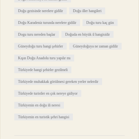
Doğu gezisinde nerelere gidilir
Doğu iller hangileri
Doğu Karadeniz turunda nerelere gidilir
Doğu turu kaç gün
Dogu turu nereden başlar
Doğuda en büyük il hangisidir
Güneydoğu turu hangi şehirler
Güneydoğuya ne zaman gidilir
Kışın Doğu Anadolu turu yapılır mı
Türkiyede hangi şehirler gezilmeli
Türkiyede muhakkak görülmesi gereken yerler nelerdir
Türkiyede turistler en çok nereye gidiyor
Türkiyenin en doğu ili neresi
Türkiyenin en turistik şehri hangisi