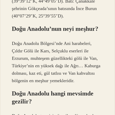
(39°39’12″K, 44°49’05″D). Batı: Çanakkale
şehrinin Gökçeada’sının batısında İnce Burun
(40°07’29″K, 25°39’55″D).
Doğu Anadolu’nun neyi meşhur?
Doğu Anadolu Bölgesi’nde Ani harabeleri,
Çıldır Gölü ile Kars, Selçuklu eserleri ile
Erzurum, muhteşem güzellikteki gölü ile Van,
Türkiye’nin en yüksek dağı ile Ağrı… Kaburga
dolması, kaz eti, gül tatlısı ve Van kahvaltısı
bölgenin en meşhur yemekleridir.
Doğu Anadolu hangi mevsimde
gezilir?