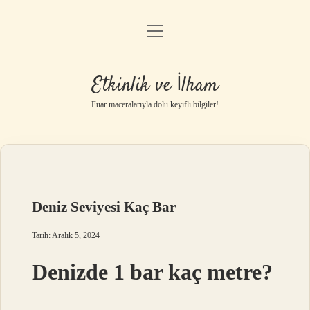
menüyü
Anasayfa
aç
Gizlilik Politikası
Etkinlik ve İlham
Yasal Uyarı
Fuar maceralarıyla dolu keyifli bilgiler!
Hakkımızda
Deniz Seviyesi Kaç Bar
Tarih: Aralık 5, 2024
Denizde 1 bar kaç metre?