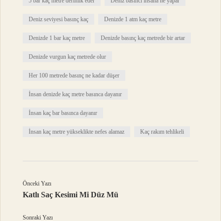
5 bar kaç metre derinlik eder
Deniz basıncı insana ne yapar
Deniz seviyesi basınç kaç
Denizde 1 atm kaç metre
Denizde 1 bar kaç metre
Denizde basınç kaç metrede bir artar
Denizde vurgun kaç metrede olur
Her 100 metrede basınç ne kadar düşer
İnsan denizde kaç metre basınca dayanır
İnsan kaç bar basınca dayanır
İnsan kaç metre yükseklikte nefes alamaz
Kaç rakım tehlikeli
Önceki Yazı
Katlı Saç Kesimi Mi Düz Mü
Sonraki Yazı