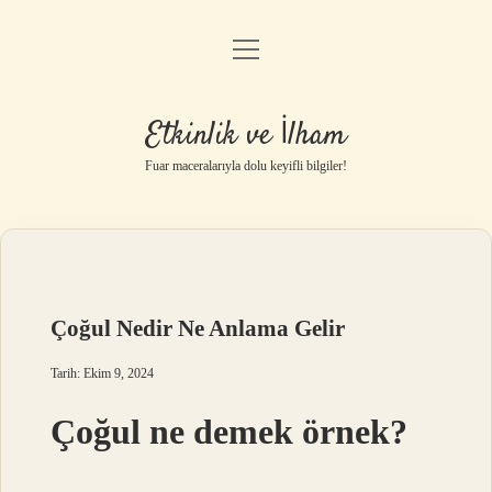
menüyü
Anasayfa
aç
Gizlilik Politikası
Etkinlik ve İlham
Yasal Uyarı
Fuar maceralarıyla dolu keyifli bilgiler!
Hakkımızda
Çoğul Nedir Ne Anlama Gelir
Tarih: Ekim 9, 2024
Çoğul ne demek örnek?