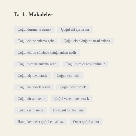
Tarih:
Makaleler
Çoğul durum ne demek
Çoğul eki ayrılır mı
Çoğul eki ne anlama gelir
Çoğul eki olduğunu nasıl anlarız
Çoğul ekinin cümleye kattığı anlam nedir
Çoğul isim ne anlama gelir
Çoğul isimler nasıl bulunur
Çoğul kişi ne demek
Çoğul kişi nedir
Çoğul ne demek örnek
Çoğul nedir örnek
Çoğul tür adı nedir
Çoğul ve tekil ne demek
Çokluk ismi nedir
Ev çoğul mu tekil mi
Hangi kelimeler çoğul eki almaz
Onlar çoğul ad mı