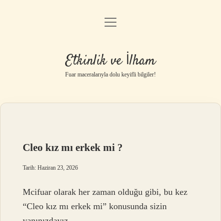
menüyü
Anasayfa
aç
Gizlilik Politikası
Etkinlik ve İlham
Yasal Uyarı
Fuar maceralarıyla dolu keyifli bilgiler!
Hakkımızda
Cleo kız mı erkek mi ?
Tarih: Haziran 23, 2026
Mcifuar olarak her zaman olduğu gibi, bu kez
“Cleo kız mı erkek mi” konusunda sizin
yanınızdayız.