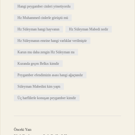
Hangi peygamber cinleri yönetiyordu
Hz Muhammed cinlerle görüştü mü
Hz Süleyman hangi hayvanın
Hz Süleyman Mabedi nedir
Hz Süleymanın emrine hangi varlıklar verilmiştir
Karun mu daha zengin Hz Süleyman mı
Kuranda geçen Belkıs kimdir
Peygamber efendimizin asası hangi ağaçtandır
Süleyman Mabedini kim yaptı
Üç harflilerle konuşan peygamber kimdir
Önceki Yazı