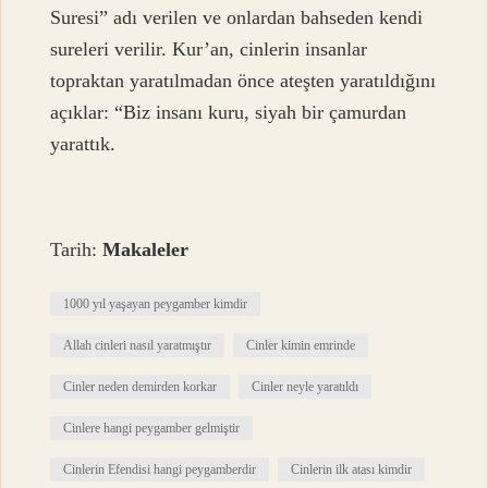
Suresi” adı verilen ve onlardan bahseden kendi
sureleri verilir. Kur’an, cinlerin insanlar
topraktan yaratılmadan önce ateşten yaratıldığını
açıklar: “Biz insanı kuru, siyah bir çamurdan
yarattık.
Tarih:
Makaleler
1000 yıl yaşayan peygamber kimdir
Allah cinleri nasıl yaratmıştır
Cinler kimin emrinde
Cinler neden demirden korkar
Cinler neyle yaratıldı
Cinlere hangi peygamber gelmiştir
Cinlerin Efendisi hangi peygamberdir
Cinlerin ilk atası kimdir