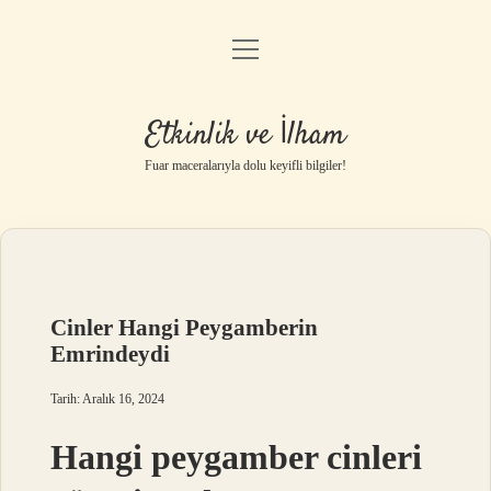
menüyü
Anasayfa
aç
Gizlilik Politikası
Etkinlik ve İlham
Yasal Uyarı
Fuar maceralarıyla dolu keyifli bilgiler!
Hakkımızda
Cinler Hangi Peygamberin
Emrindeydi
Tarih: Aralık 16, 2024
Hangi peygamber cinleri