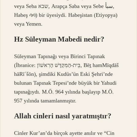
veya Seba שבא, Arapça Saba veya Sebe سبأ,
Habeş ሳባ) bir üyesiydi. Habeşistan (Etiyopya)
veya Yemen.
Hz Süleyman Mabedi nedir?
Süleyman Tapınağı veya Birinci Tapınak
(İbranice: בֵּית-הַמִּקְדָּשׁ הָרִאשׁוֹן, Bēṯ hamMīqdāš
hāRīʾšōn), şimdiki Kudüs’ün Eski Şehri’nde
bulunan Tapınak Tepesi’nde büyük bir Yahudi
tapınağıydı. M.Ö. 964 yılında başlayıp M.Ö.
957 yılında tamamlanmıştır.
Allah cinleri nasıl yaratmıştır?
Cinler Kur’an’da birçok ayette anılır ve “Cin