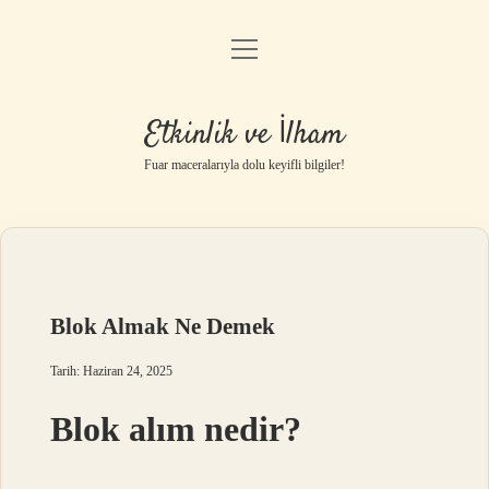
menüyü
Anasayfa
aç
Gizlilik Politikası
Etkinlik ve İlham
Yasal Uyarı
Fuar maceralarıyla dolu keyifli bilgiler!
Hakkımızda
Blok Almak Ne Demek
Tarih: Haziran 24, 2025
Blok alım nedir?