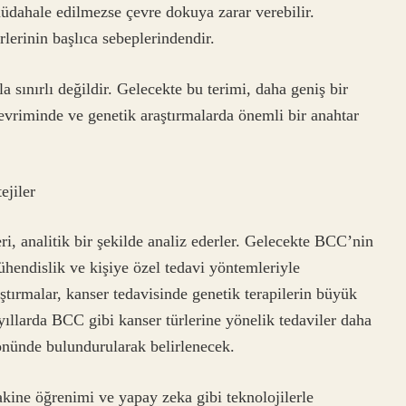
müdahale edilmezse çevre dokuya zarar verebilir.
rlerinin başlıca sebeplerindendir.
 sınırlı değildir. Gelecekte bu terimi, daha geniş bir
 evriminde ve genetik araştırmalarda önemli bir anahtar
ejiler
eri, analitik bir şekilde analiz ederler. Gelecekte BCC’nin
mühendislik ve kişiye özel tedavi yöntemleriyle
tırmalar, kanser tedavisinde genetik terapilerin büyük
n yıllarda BCC gibi kanser türlerine yönelik tedaviler daha
 önünde bulundurularak belirlenecek.
makine öğrenimi ve yapay zeka gibi teknolojilerle