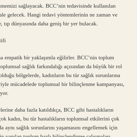
bilmemizi sağlayacak. BCC’nin tedavisinde kullanılan
hale gelecek. Hangi tedavi yöntemlerinin ne zaman ve
r, tıp dünyasında daha geniş bir yer bulacak.
ifi
daha empatik bir yaklaşımla eğilirler. BCC’nin toplum
 toplumsal sağlık farkındalığı açısından da büyük bir rol
olduğu bölgelerde, kadınların bu tür sağlık sorunlarına
seriyle mücadelede toplumsal bir bilinçlenme kampanyası,
yor.
elerine daha fazla katıldıkça, BCC gibi hastalıkların
ok kadın, bu tür hastalıkların toplumsal etkilerini çok
da aynı sağlık sorunlarını yaşamasını engellemek için
çin yapılan toplum bazlı bilinçlendirme çalışmaları,