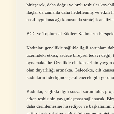
birleşerek, daha doğru ve hızlı teşhisler koya
ilaçlar da zamanla daha hedeflenmiş ve etkili 
nasıl uygulanacağı konusunda stratejik analizle
BCC ve Toplumsal Etkiler: Kadınların Perspekt
Kadınlar, genellikle sağlıkla ilgili sorunlara 
üzerindeki etkisi, sadece bireysel tedavi değil,
oynamaktadır. Özellikle cilt kanserinin yaygın 
olan duyarlılığı artmakta. Gelecekte, cilt kan
kadınların liderliğinde şekillenecek gibi görünü
Kadınlar, sağlıkla ilgili sosyal sorumluluk proj
erken teşhisinin yaygınlaşması sağlanacak. Birç
daha derinlemesine hissediyor ve başkalarının 
aktif olarak rol alıyor. BCC’nin erken teşhisi i