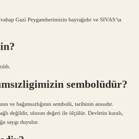
bdulvahap Gazi Peygamberimizin bayrağıdır ve SIVAS’ta
nin?
ıldı.
ımsızligimizin sembolüdür?
nın ve bağımsızlığının sembolü, tarihinin anısıdır.
lı değildir, ulusun değeri ile ölçülür. Devletin kuralı,
ağa saygı duyulur.