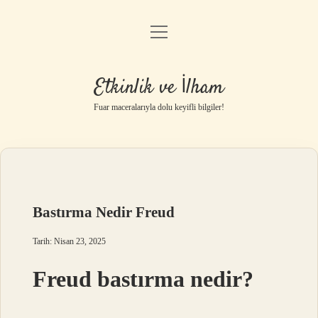
menüyü
Anasayfa
aç
Gizlilik Politikası
Etkinlik ve İlham
Yasal Uyarı
Fuar maceralarıyla dolu keyifli bilgiler!
Hakkımızda
Bastırma Nedir Freud
Tarih: Nisan 23, 2025
Freud bastırma nedir?