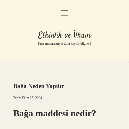
menüyü
Anasayfa
aç
Gizlilik Politikası
Etkinlik ve İlham
Yasal Uyarı
Fuar maceralarıyla dolu keyifli bilgiler!
Hakkımızda
Bağa Neden Yapılır
Tarih: Ekim 25, 2024
Bağa maddesi nedir?