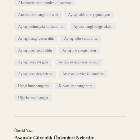
Akuamarin taşını kimler kullanamaz
Ametist taşı hangi burca ait
Ay taşı aldım ne yapmalıyım
Ay taşı dolunayda kullanılır mı
Ay taşı hangi bileğe takılır
Ay taşı hangi burca aittir
Ay taşı kilo verdirir mi
Ay taşı nasıl aktif edilir
Ay taşı ne enerjisi verir
Ay taşı neye iyi gelir
Ay taşı suya girerse ne olur
Ay taşı tene değmeli mi
Ay taşını kimler kullanabilir
Hangi burç hangi taş
Kuvars taşı hangi burç
Uğurlu taşın hangisi
Önceki Yazı
Asansör Güvenlik Önlemleri Nelerdir