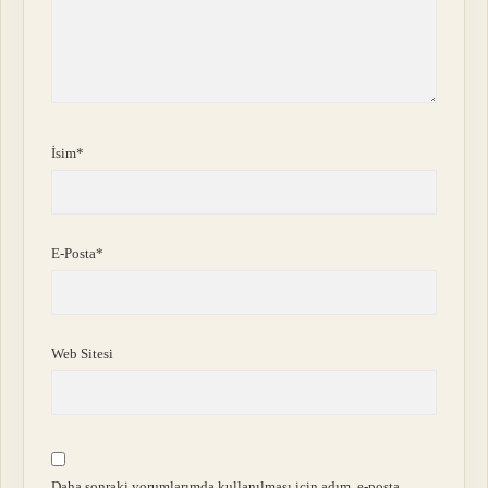
İsim*
E-Posta*
Web Sitesi
Daha sonraki yorumlarımda kullanılması için adım, e-posta