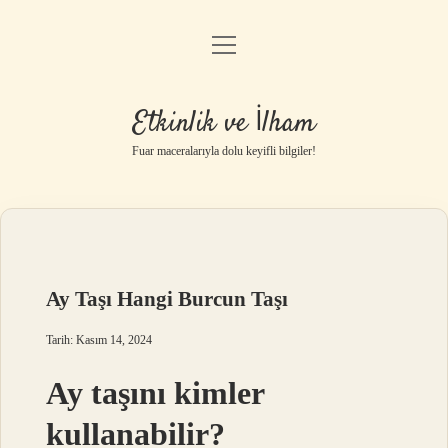
menüyü
Anasayfa
aç
Gizlilik Politikası
Etkinlik ve İlham
Yasal Uyarı
Fuar maceralarıyla dolu keyifli bilgiler!
Hakkımızda
Ay Taşı Hangi Burcun Taşı
Tarih: Kasım 14, 2024
Ay taşını kimler
kullanabilir?