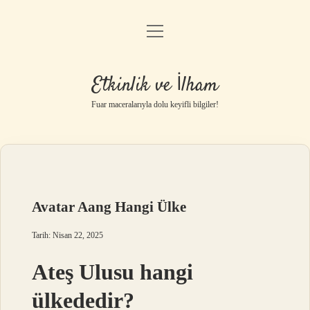
menüyü
Anasayfa
aç
Gizlilik Politikası
Etkinlik ve İlham
Yasal Uyarı
Fuar maceralarıyla dolu keyifli bilgiler!
Hakkımızda
Avatar Aang Hangi Ülke
Tarih: Nisan 22, 2025
Ateş Ulusu hangi
ülkededir?