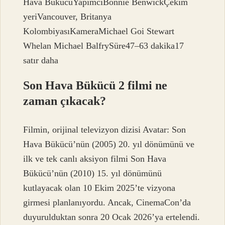
Hava BükücüYapımcıBonnie BenwickÇekim
yeriVancouver, Britanya
KolombiyasıKameraMichael Goi Stewart
Whelan Michael BalfrySüre47–63 dakika17
satır daha
Son Hava Bükücü 2 filmi ne
zaman çıkacak?
Filmin, orijinal televizyon dizisi Avatar: Son
Hava Bükücü’nün (2005) 20. yıl dönümünü ve
ilk ve tek canlı aksiyon filmi Son Hava
Bükücü’nün (2010) 15. yıl dönümünü
kutlayacak olan 10 Ekim 2025’te vizyona
girmesi planlanıyordu. Ancak, CinemaCon’da
duyurulduktan sonra 20 Ocak 2026’ya ertelendi.