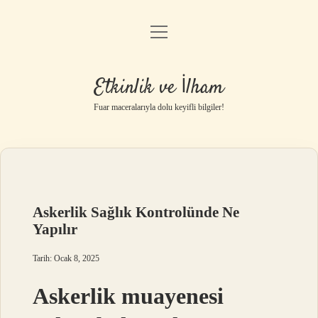
menüyü
Anasayfa
aç
Gizlilik Politikası
Etkinlik ve İlham
Yasal Uyarı
Fuar maceralarıyla dolu keyifli bilgiler!
Hakkımızda
Askerlik Sağlık Kontrolünde Ne
Yapılır
Tarih: Ocak 8, 2025
Askerlik muayenesi