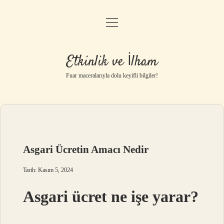
menüyü
Anasayfa
aç
Gizlilik Politikası
Etkinlik ve İlham
Yasal Uyarı
Fuar maceralarıyla dolu keyifli bilgiler!
Hakkımızda
Asgari Ücretin Amacı Nedir
Tarih: Kasım 5, 2024
Asgari ücret ne işe yarar?