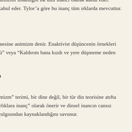
kabul eder. Tylor’a göre bu inanç tüm ırklarda mevcuttur.
tmesine animizm denir. Enaktivist düşüncenin örnekleri
ştü” veya “Kaldırım bana kızdı ve yere düşmeme neden
?
izm” terimi, bir dine değil, bir tür din teorisine atıfta
rlıklara inanç” olarak önerir ve dinsel inancın cansız
nılgısından kaynaklandığını savunur.