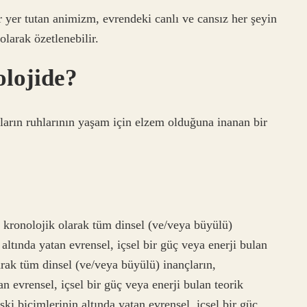
r yer tutan animizm, evrendeki canlı ve cansız her şeyin
olarak özetlenebilir.
lojide?
ıların ruhlarının yaşam için elzem olduğuna inanan bir
kronolojik olarak tüm dinsel (ve/veya büyülü)
 altında yatan evrensel, içsel bir güç veya enerji bulan
arak tüm dinsel (ve/veya büyülü) inançların,
an evrensel, içsel bir güç veya enerji bulan teorik
şki biçimlerinin altında yatan evrensel, içsel bir güç