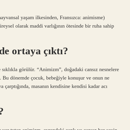
ayvansal yaşam ilkesinden, Fransızca: animisme)
ireysel olarak maddi varlığının ötesinde bir ruha sahip
e ortaya çıktı?
sıklıkla görülür. “Animizm”, doğadaki cansız nesnelere
ir. Bu dönemde çocuk, bebeğiyle konuşur ve onun ne
a çarptığında, masanın kendisine kendisi kadar acı
?
r yer tutan animizm, evrendeki canlı ve cansız her şeyin