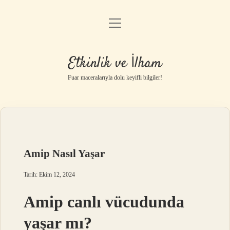
menüyü
Anasayfa
aç
Gizlilik Politikası
Etkinlik ve İlham
Yasal Uyarı
Fuar maceralarıyla dolu keyifli bilgiler!
Hakkımızda
Amip Nasıl Yaşar
Tarih: Ekim 12, 2024
Amip canlı vücudunda
yaşar mı?