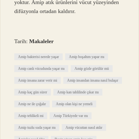
yoktur. Amip atık ürünlerini vücut yüzeyinden
difüzyonla ortadan kaldırır.
Tarih:
Makaleler
Amip bakterisi nerede yaşar
Amip boşaltım yapar mı
Amip canlı vücudunda yaşar mı
Amip gözle görülür mü
Amip insana zarar verir mi
Amip insandan insana nasıl bulaşır
Amip kaç gün sürer
Amip kan tahlilinde çıkar mı
Amip ne ile çoğalır
Amip olan kişi ne yemeli
Amip tehlikeli mi
Amip Türkiyede var mı
Amip tuzlu suda yaşar mı
Amip vücuttan nasıl atılır