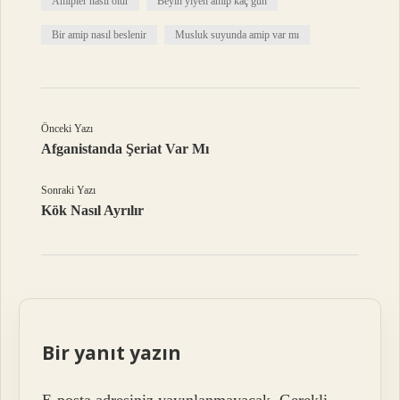
Amipler nasıl ölür
Beyin yiyen amip kaç gün
Bir amip nasıl beslenir
Musluk suyunda amip var mı
Önceki Yazı
Afganistanda Şeriat Var Mı
Sonraki Yazı
Kök Nasıl Ayrılır
Bir yanıt yazın
E-posta adresiniz yayınlanmayacak.
Gerekli