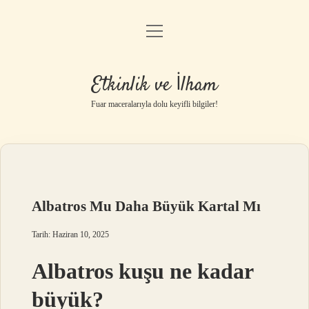
menüyü
Anasayfa
aç
Gizlilik Politikası
Etkinlik ve İlham
Yasal Uyarı
Fuar maceralarıyla dolu keyifli bilgiler!
Hakkımızda
Albatros Mu Daha Büyük Kartal Mı
Tarih: Haziran 10, 2025
Albatros kuşu ne kadar
büyük?