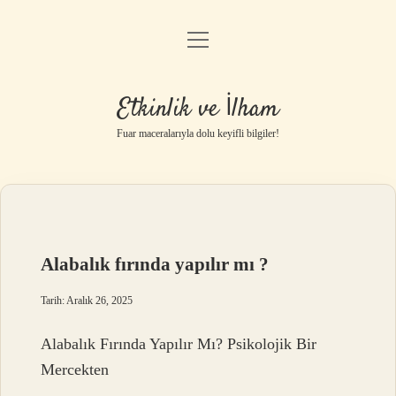
menüyü
Anasayfa
aç
Gizlilik Politikası
Etkinlik ve İlham
Yasal Uyarı
Fuar maceralarıyla dolu keyifli bilgiler!
Hakkımızda
Alabalık fırında yapılır mı ?
Tarih: Aralık 26, 2025
Alabalık Fırında Yapılır Mı? Psikolojik Bir
Mercekten