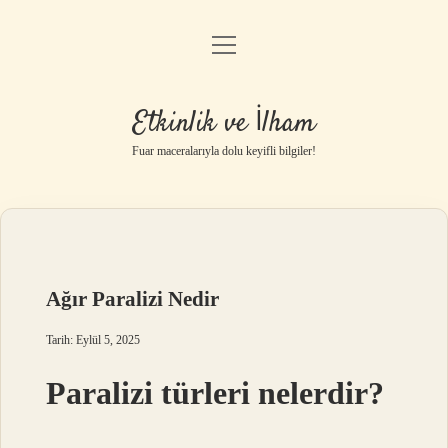
menüyü
Anasayfa
aç
Gizlilik Politikası
Etkinlik ve İlham
Yasal Uyarı
Fuar maceralarıyla dolu keyifli bilgiler!
Hakkımızda
Ağır Paralizi Nedir
Tarih: Eylül 5, 2025
Paralizi türleri nelerdir?