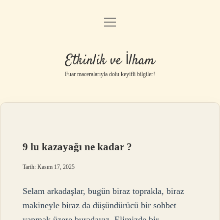
menüyü
Anasayfa
aç
Gizlilik Politikası
Etkinlik ve İlham
Yasal Uyarı
Fuar maceralarıyla dolu keyifli bilgiler!
Hakkımızda
9 lu kazayağı ne kadar ?
Tarih: Kasım 17, 2025
Selam arkadaşlar, bugün biraz toprakla, biraz
makineyle biraz da düşündürücü bir sohbet
yapmak üzere buradayız. Elimizde bir