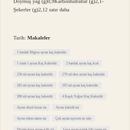
Doymuş yağ (g)0,9Karbonhidratlar (g)2,1-
Şekerler (g)2,12 satır daha
Tarih:
Makaleler
1 bardak Migros ayran kaç kaloridir
1 simit 1 ayran Kaç Kaloridir
2 bardak ayran kaç kcal
250 ml ayran kaç kaloridir
270 ml eker ayran kaç kaloridir
285 ml ayran kaç kaloridir
295 ml ayran kaç kaloridir
300 ml ayran kaç kaloridir
4 Kaşık Yoğurt Kaç Kaloridir
Ayran diyeti bozar mı
Ayran kalorili mi
Ayran ödem attırır mı
Çok ayran içersem ne olur
Diyette hazır ayran içilir mi
Gece ayran içmek kilo yapar mı