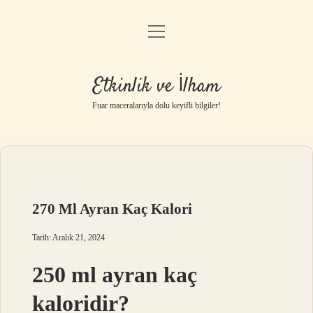
menüyü
Anasayfa
aç
Gizlilik Politikası
Etkinlik ve İlham
Yasal Uyarı
Fuar maceralarıyla dolu keyifli bilgiler!
Hakkımızda
270 Ml Ayran Kaç Kalori
Tarih: Aralık 21, 2024
250 ml ayran kaç
kaloridir?