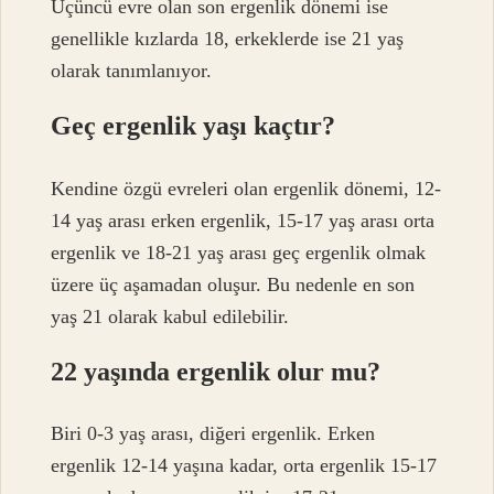
Üçüncü evre olan son ergenlik dönemi ise
genellikle kızlarda 18, erkeklerde ise 21 yaş
olarak tanımlanıyor.
Geç ergenlik yaşı kaçtır?
Kendine özgü evreleri olan ergenlik dönemi, 12-
14 yaş arası erken ergenlik, 15-17 yaş arası orta
ergenlik ve 18-21 yaş arası geç ergenlik olmak
üzere üç aşamadan oluşur. Bu nedenle en son
yaş 21 olarak kabul edilebilir.
22 yaşında ergenlik olur mu?
Biri 0-3 yaş arası, diğeri ergenlik. Erken
ergenlik 12-14 yaşına kadar, orta ergenlik 15-17