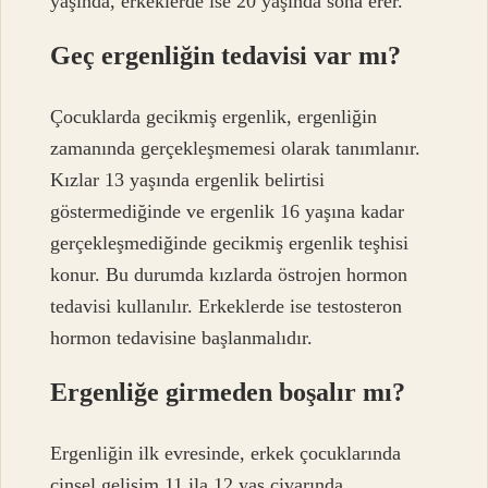
yaşında, erkeklerde ise 20 yaşında sona erer.
Geç ergenliğin tedavisi var mı?
Çocuklarda gecikmiş ergenlik, ergenliğin
zamanında gerçekleşmemesi olarak tanımlanır.
Kızlar 13 yaşında ergenlik belirtisi
göstermediğinde ve ergenlik 16 yaşına kadar
gerçekleşmediğinde gecikmiş ergenlik teşhisi
konur. Bu durumda kızlarda östrojen hormon
tedavisi kullanılır. Erkeklerde ise testosteron
hormon tedavisine başlanmalıdır.
Ergenliğe girmeden boşalır mı?
Ergenliğin ilk evresinde, erkek çocuklarında
cinsel gelişim 11 ila 12 yaş civarında