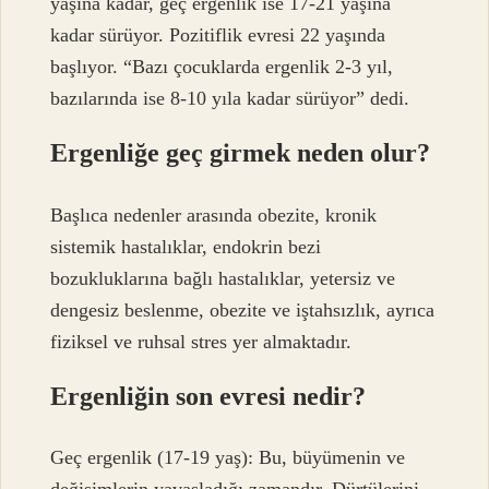
yaşına kadar, geç ergenlik ise 17-21 yaşına
kadar sürüyor. Pozitiflik evresi 22 yaşında
başlıyor. “Bazı çocuklarda ergenlik 2-3 yıl,
bazılarında ise 8-10 yıla kadar sürüyor” dedi.
Ergenliğe geç girmek neden olur?
Başlıca nedenler arasında obezite, kronik
sistemik hastalıklar, endokrin bezi
bozukluklarına bağlı hastalıklar, yetersiz ve
dengesiz beslenme, obezite ve iştahsızlık, ayrıca
fiziksel ve ruhsal stres yer almaktadır.
Ergenliğin son evresi nedir?
Geç ergenlik (17-19 yaş): Bu, büyümenin ve
değişimlerin yavaşladığı zamandır. Dürtülerini