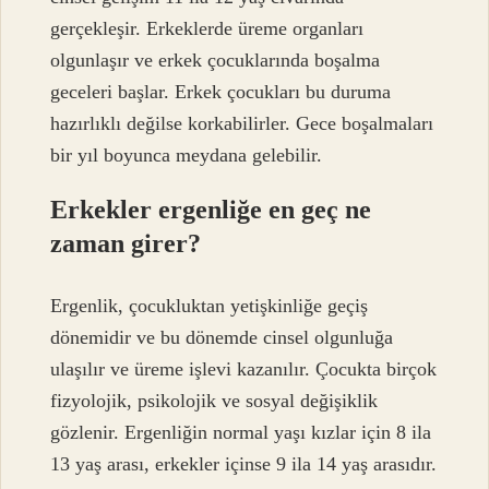
gerçekleşir. Erkeklerde üreme organları
olgunlaşır ve erkek çocuklarında boşalma
geceleri başlar. Erkek çocukları bu duruma
hazırlıklı değilse korkabilirler. Gece boşalmaları
bir yıl boyunca meydana gelebilir.
Erkekler ergenliğe en geç ne
zaman girer?
Ergenlik, çocukluktan yetişkinliğe geçiş
dönemidir ve bu dönemde cinsel olgunluğa
ulaşılır ve üreme işlevi kazanılır. Çocukta birçok
fizyolojik, psikolojik ve sosyal değişiklik
gözlenir. Ergenliğin normal yaşı kızlar için 8 ila
13 yaş arası, erkekler içinse 9 ila 14 yaş arasıdır.