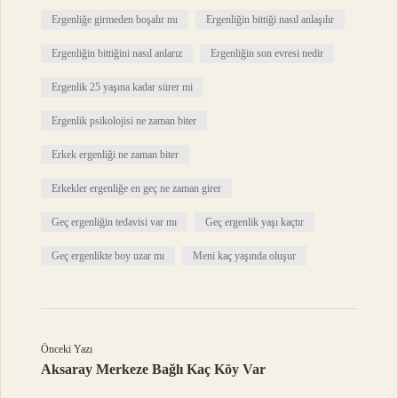
Ergenliğe girmeden boşalır mı
Ergenliğin bittiği nasıl anlaşılır
Ergenliğin bittiğini nasıl anlarız
Ergenliğin son evresi nedir
Ergenlik 25 yaşına kadar sürer mi
Ergenlik psikolojisi ne zaman biter
Erkek ergenliği ne zaman biter
Erkekler ergenliğe en geç ne zaman girer
Geç ergenliğin tedavisi var mı
Geç ergenlik yaşı kaçtır
Geç ergenlikte boy uzar mı
Meni kaç yaşında oluşur
Önceki Yazı
Aksaray Merkeze Bağlı Kaç Köy Var