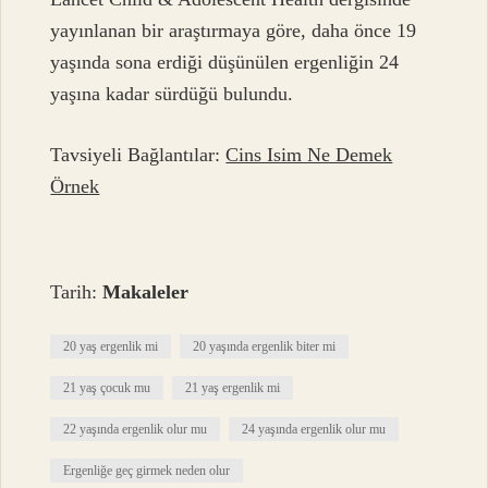
yayınlanan bir araştırmaya göre, daha önce 19
yaşında sona erdiği düşünülen ergenliğin 24
yaşına kadar sürdüğü bulundu.
Tavsiyeli Bağlantılar:
Cins Isim Ne Demek
Örnek
Tarih:
Makaleler
20 yaş ergenlik mi
20 yaşında ergenlik biter mi
21 yaş çocuk mu
21 yaş ergenlik mi
22 yaşında ergenlik olur mu
24 yaşında ergenlik olur mu
Ergenliğe geç girmek neden olur