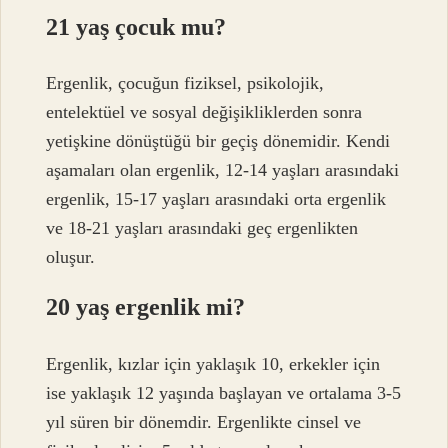
21 yaş çocuk mu?
Ergenlik, çocuğun fiziksel, psikolojik,
entelektüel ve sosyal değişikliklerden sonra
yetişkine dönüştüğü bir geçiş dönemidir. Kendi
aşamaları olan ergenlik, 12-14 yaşları arasındaki
ergenlik, 15-17 yaşları arasındaki orta ergenlik
ve 18-21 yaşları arasındaki geç ergenlikten
oluşur.
20 yaş ergenlik mi?
Ergenlik, kızlar için yaklaşık 10, erkekler için
ise yaklaşık 12 yaşında başlayan ve ortalama 3-5
yıl süren bir dönemdir. Ergenlikte cinsel ve